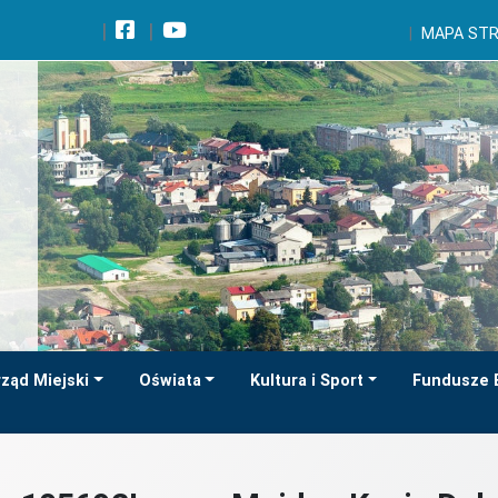
Wróć na początek strony
MAPA ST
Przejdź do wyszukiwarki
Przejdź do treści głównej
Przejdź do stopki
Przejdź do menu górnego
Przejdź do mapy serwisu
ząd Miejski
Oświata
Kultura i Sport
Fundusze 