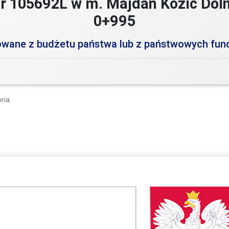
r 105692L w m. Majdan Kozic Dol
0+995
zowane z budżetu państwa lub z państwowych fun
ria