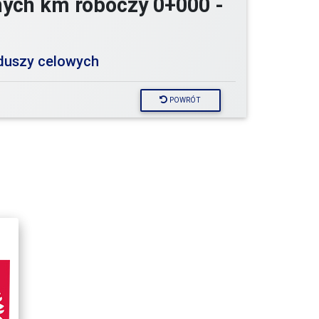
nych km roboczy 0+000 -
duszy celowych
POWRÓT