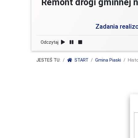
Remont drogi gminnej n
Zadania reali
Odczytaj
JESTEŚ TU:
START
Gmina Piaski
Histo