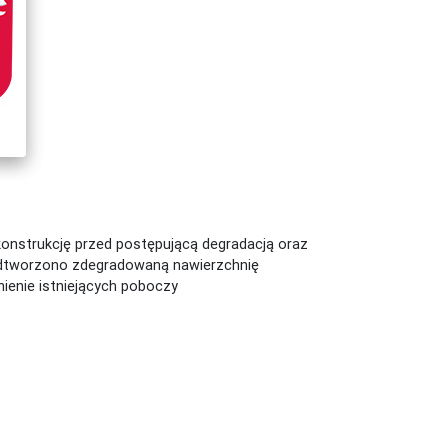
konstrukcję przed postępującą degradacją oraz
 Odtworzono zdegradowaną nawierzchnię
enie istniejących poboczy