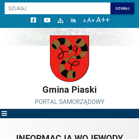
Wróć na początek strony
SZUKAJ
Przejdź do wyszukiwarki
Przejdź do treści głównej
Przejdź do stopki
Przejdź do menu górnego
Przejdź do mapy serwisu
Gmina Piaski
PORTAL SAMORZĄDOWY
INFORMACJA WOJEWODY