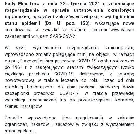
Rady Ministrów z dnia 22 stycznia 2021 r. zmieniające
rozporządzenie w sprawie ustanowienia określonych
ograniczeń, nakazów i zakazów w związku z wystąpieniem
stanu epidemii (Dz. U. poz. 153)
, wskazujące nowe
uregulowania w związku ze stanem epidemii wywołanym
zakażeniami wirusem SARS-CoV-2.
W wyżej wymienionym rozporządzeniu zmieniającym,
wprowadzono
zmiany polegające m.in.
na objęciu w ramach
etapu „I” szczepieniami przeciwko COVID-19 osób urodzonych
po 1961 r. z następującymi stanami zwiększającymi ryzyko
ciężkiego przebiegu COVID-19: dializowane, z chorobą
nowotworową w trakcie leczenia do roku, licząc od dnia
ostatniej hospitalizacji do dnia podania pierwszej dawki
szczepionki przeciwko COVID-19, w trakcie przewlekłej
wentylacji mechanicznej lub po przeszczepieniu komórek,
tkanek i narządów.
Ponadto wprowadzono inne uregulowania w zakresie
ograniczeń, nakazów i zakazów w związku z wystąpieniem
stanu epidemii.