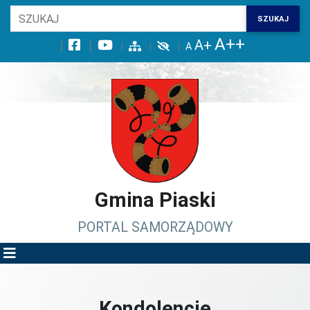
Wróć na początek strony
SZUKAJ
Przejdź do wyszukiwarki
Przejdź do treści głównej
Przejdź do stopki
Przejdź do menu górnego
Przejdź do mapy serwisu
Gmina Piaski
PORTAL SAMORZĄDOWY
Kondolencje