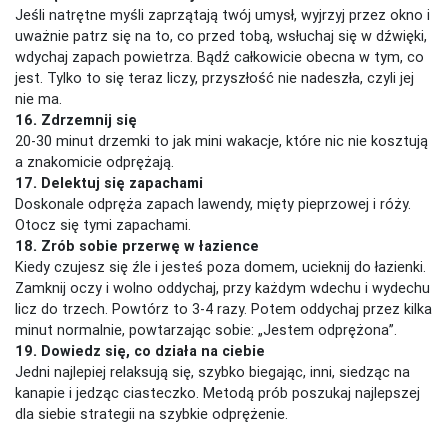
Jeśli natrętne myśli zaprzątają twój umysł, wyjrzyj przez okno i
uważnie patrz się na to, co przed tobą, wsłuchaj się w dźwięki,
wdychaj zapach powietrza. Bądź całkowicie obecna w tym, co
jest. Tylko to się teraz liczy, przyszłość nie nadeszła, czyli jej
nie ma.
16. Zdrzemnij się
20-30 minut drzemki to jak mini wakacje, które nic nie kosztują
a znakomicie odprężają.
17. Delektuj się zapachami
Doskonale odpręża zapach lawendy, mięty pieprzowej i róży.
Otocz się tymi zapachami.
18. Zrób sobie przerwę w łazience
Kiedy czujesz się źle i jesteś poza domem, ucieknij do łazienki.
Zamknij oczy i wolno oddychaj, przy każdym wdechu i wydechu
licz do trzech. Powtórz to 3-4 razy. Potem oddychaj przez kilka
minut normalnie, powtarzając sobie: „Jestem odprężona”.
19. Dowiedz się, co działa na ciebie
Jedni najlepiej relaksują się, szybko biegając, inni, siedząc na
kanapie i jedząc ciasteczko. Metodą prób poszukaj najlepszej
dla siebie strategii na szybkie odprężenie.