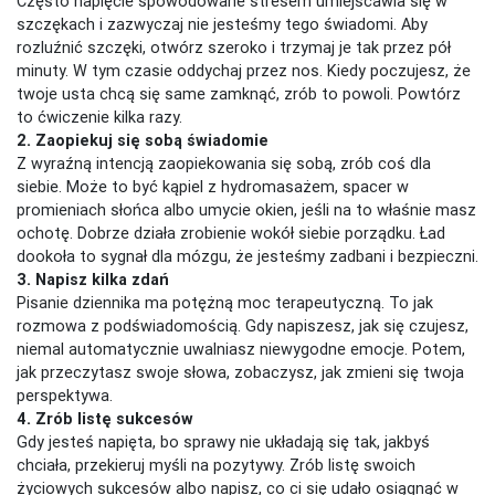
Często napięcie spowodowane stresem umiejscawia się w
szczękach i zazwyczaj nie jesteśmy tego świadomi. Aby
rozluźnić szczęki, otwórz szeroko i trzymaj je tak przez pół
minuty. W tym czasie oddychaj przez nos. Kiedy poczujesz, że
twoje usta chcą się same zamknąć, zrób to powoli. Powtórz
to ćwiczenie kilka razy.
2. Zaopiekuj się sobą świadomie
Z wyraźną intencją zaopiekowania się sobą, zrób coś dla
siebie. Może to być kąpiel z hydromasażem, spacer w
promieniach słońca albo umycie okien, jeśli na to właśnie masz
ochotę. Dobrze działa zrobienie wokół siebie porządku. Ład
dookoła to sygnał dla mózgu, że jesteśmy zadbani i bezpieczni.
3. Napisz kilka zdań
Pisanie dziennika ma potężną moc terapeutyczną. To jak
rozmowa z podświadomością. Gdy napiszesz, jak się czujesz,
niemal automatycznie uwalniasz niewygodne emocje. Potem,
jak przeczytasz swoje słowa, zobaczysz, jak zmieni się twoja
perspektywa.
4. Zrób listę sukcesów
Gdy jesteś napięta, bo sprawy nie układają się tak, jakbyś
chciała, przekieruj myśli na pozytywy. Zrób listę swoich
życiowych sukcesów albo napisz, co ci się udało osiągnąć w