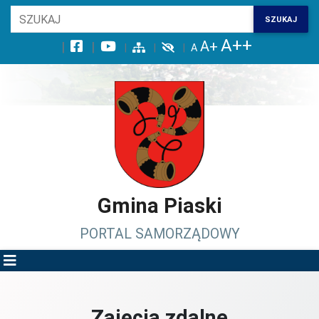
Wróć na początek strony
SZUKAJ
Przejdź do wyszukiwarki
Przejdź do treści głównej
Przejdź do stopki
Przejdź do menu górnego
Przejdź do mapy serwisu
Gmina Piaski
PORTAL SAMORZĄDOWY
Zajęcia zdalne