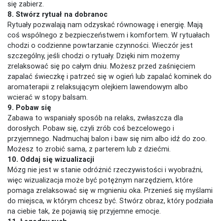
się zabierz.
8. Stwórz rytuał na dobranoc
Rytuały pozwalają nam odzyskać równowagę i energię. Mają
coś wspólnego z bezpieczeństwem i komfortem. W rytuałach
chodzi o codzienne powtarzanie czynności. Wieczór jest
szczególny, jeśli chodzi o rytuały. Dzięki nim możemy
zrelaksować się po całym dniu. Możesz przed zaśnięciem
zapalać świeczkę i patrzeć się w ogień lub zapalać kominek do
aromaterapii z relaksującym olejkiem lawendowym albo
wcierać w stopy balsam.
9. Pobaw się
Zabawa to wspaniały sposób na relaks, zwłaszcza dla
dorosłych. Pobaw się, czyli zrób coś bezcelowego i
przyjemnego. Nadmuchaj balon i baw się nim albo idź do zoo.
Możesz to zrobić sama, z parterem lub z dziećmi.
10. Oddaj się wizualizacji
Mózg nie jest w stanie odróżnić rzeczywistości i wyobraźni,
więc wizualizacja może być potężnym narzędziem, które
pomaga zrelaksować się w mgnieniu oka. Przenieś się myślami
do miejsca, w którym chcesz być. Stwórz obraz, który podziała
na ciebie tak, że pojawią się przyjemne emocje.