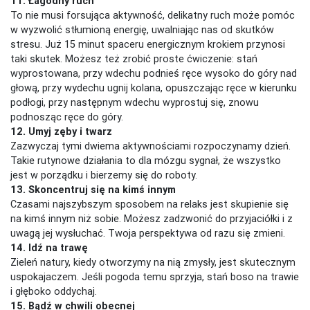
11. Łagodny ruch
To nie musi forsująca aktywność, delikatny ruch może pomóc
w wyzwolić stłumioną energię, uwalniając nas od skutków
stresu. Już 15 minut spaceru energicznym krokiem przynosi
taki skutek. Możesz też zrobić proste ćwiczenie: stań
wyprostowana, przy wdechu podnieś ręce wysoko do góry nad
głową, przy wydechu ugnij kolana, opuszczając ręce w kierunku
podłogi, przy następnym wdechu wyprostuj się, znowu
podnosząc ręce do góry.
12. Umyj zęby i twarz
Zazwyczaj tymi dwiema aktywnościami rozpoczynamy dzień.
Takie rutynowe działania to dla mózgu sygnał, że wszystko
jest w porządku i bierzemy się do roboty.
13. Skoncentruj się na kimś innym
Czasami najszybszym sposobem na relaks jest skupienie się
na kimś innym niż sobie. Możesz zadzwonić do przyjaciółki i z
uwagą jej wysłuchać. Twoja perspektywa od razu się zmieni.
14. Idź na trawę
Zieleń natury, kiedy otworzymy na nią zmysły, jest skutecznym
uspokajaczem. Jeśli pogoda temu sprzyja, stań boso na trawie
i głęboko oddychaj.
15. Bądź w chwili obecnej