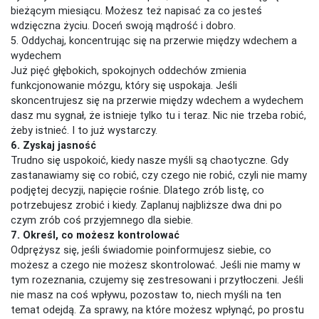
bieżącym miesiącu. Możesz też napisać za co jesteś
wdzięczna życiu. Doceń swoją mądrość i dobro.
5. Oddychaj, koncentrując się na przerwie między wdechem a
wydechem
Już pięć głębokich, spokojnych oddechów zmienia
funkcjonowanie mózgu, który się uspokaja. Jeśli
skoncentrujesz się na przerwie między wdechem a wydechem
dasz mu sygnał, że istnieje tylko tu i teraz. Nic nie trzeba robić,
żeby istnieć. I to już wystarczy.
6. Zyskaj jasność
Trudno się uspokoić, kiedy nasze myśli są chaotyczne. Gdy
zastanawiamy się co robić, czy czego nie robić, czyli nie mamy
podjętej decyzji, napięcie rośnie. Dlatego zrób listę, co
potrzebujesz zrobić i kiedy. Zaplanuj najbliższe dwa dni po
czym zrób coś przyjemnego dla siebie.
7. Określ, co możesz kontrolować
Odprężysz się, jeśli świadomie poinformujesz siebie, co
możesz a czego nie możesz skontrolować. Jeśli nie mamy w
tym rozeznania, czujemy się zestresowani i przytłoczeni. Jeśli
nie masz na coś wpływu, pozostaw to, niech myśli na ten
temat odejdą. Za sprawy, na które możesz wpłynąć, po prostu