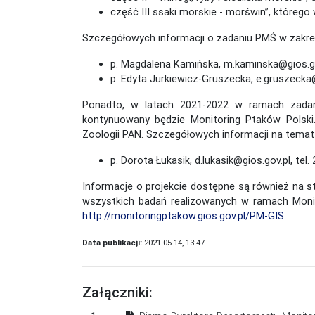
część III ssaki morskie - morświn”, któreg
Szczegółowych informacji o zadaniu PMŚ w zakr
p. Magdalena Kamińska, m.kaminska@gios.gov
p. Edyta Jurkiewicz-Gruszecka, e.gruszecka@
Ponadto, w latach 2021-2022 w ramach zadani
kontynuowany będzie Monitoring Ptaków Polsk
Zoologii PAN. Szczegółowych informacji na temat 
p. Dorota Łukasik, d.lukasik@gios.gov.pl, tel.
Informacje o projekcie dostępne są również na s
wszystkich badań realizowanych w ramach Moni
http://monitoringptakow.gios.gov.pl/PM-GIS
.
Data publikacji:
2021-05-14, 13:47
Załączniki: