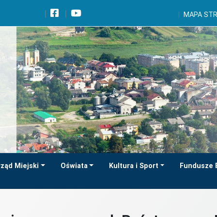
Wróć na początek strony
MAPA ST
Przejdź do wyszukiwarki
Przejdź do treści głównej
Przejdź do stopki
Przejdź do menu górnego
Przejdź do mapy serwisu
ząd Miejski
Oświata
Kultura i Sport
Fundusze 