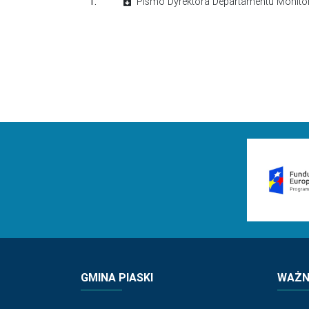
1.
Pismo Dyrektora Departamentu Monito
GMINA PIASKI
WAŻNE