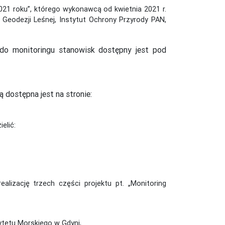
021 roku”, którego wykonawcą od kwietnia 2021 r.
Geodezji Leśnej, Instytut Ochrony Przyrody PAN,
 do monitoringu stanowisk dostępny jest pod
 dostępna jest na stronie:
elić:
izację trzech części projektu pt. „Monitoring
sytetu Morskiego w Gdyni,