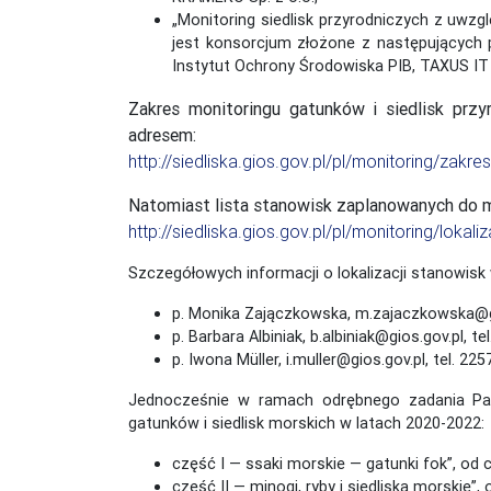
„Monitoring siedlisk przyrodniczych z uwz
jest konsorcjum złożone z następujących p
Instytut Ochrony Środowiska PIB, TAXUS IT 
Zakres monitoringu gatunków i siedlisk prz
adresem:
http://siedliska.gios.gov.pl/pl/monitoring/zakr
Natomiast lista stanowisk zaplanowanych do mo
http://siedliska.gios.gov.pl/pl/monitoring/lokal
Szczegółowych informacji o lokalizacji stanowi
p. Monika Zajączkowska, m.zajaczkowska@gio
p. Barbara Albiniak, b.albiniak@gios.gov.pl, 
p. Iwona Müller, i.muller@gios.gov.pl, tel. 2
Jednocześnie w ramach odrębnego zadania Pańs
gatunków i siedlisk morskich w latach 2020-2022:
część I — ssaki morskie — gatunki fok”, od
część II — minogi, ryby i siedliska morskie