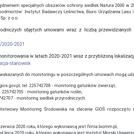
ględnieniem specjalnych obszarów ochrony siedlisk Natura 2000 w 2
odmiotów: Instytut Badawczy Leśnictwa, Biuro Urządzania Lasu i 
Sp. z o.o.
yrodniczych objętych umowami wraz z liczbą przewidzianych
es/2020-2021
nitorowania w latach 2020-2021 wraz z przybliżoną lokalizacją
izacja-stanowisk
sk wskazanych do monitoringu w poszczególnych umowach mogą udzi
s.gov.pl, tel. 225742708 - monitoring gatunków zwierząt,
tel. 225742705 - monitoring gatunków roślin,
25742707 - monitoring siedlisk przyrodniczych.
twowy Monitoring Środowiska na zlecenie GIOŚ rozpoczęto real
 czerwca 2020 roku, którego wykonawcą jest firma biomm.pl,
”, od lipca 2020 roku, którego wykonawcą jest Instytut Morski Uniwer