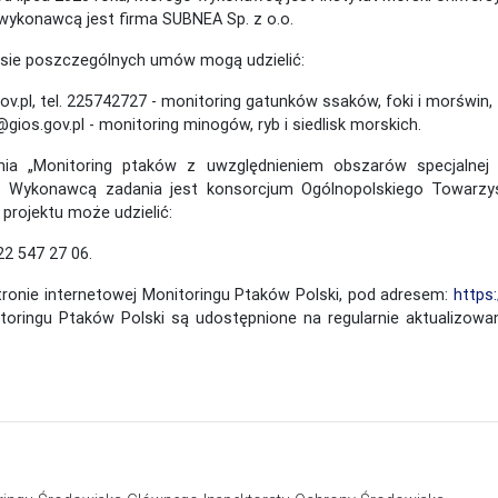
o wykonawcą jest firma SUBNEA Sp. z o.o.
esie poszczególnych umów mogą udzielić:
.pl, tel. 225742727 - monitoring gatunków ssaków, foki i morświn,
gios.gov.pl - monitoring minogów, ryb i siedlisk morskich.
a „Monitoring ptaków z uwzględnieniem obszarów specjalnej 
i. Wykonawcą zadania jest konsorcjum Ogólnopolskiego Towarz
projektu może udzielić:
 22 547 27 06.
tronie internetowej Monitoringu Ptaków Polski, pod adresem:
https:
toringu Ptaków Polski są udostępnione na regularnie aktualiz