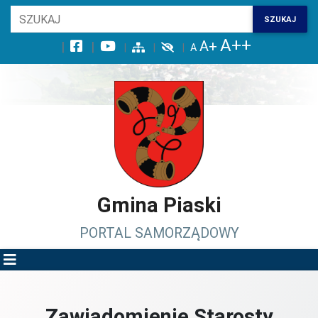
Wróć na początek strony
SZUKAJ
Przejdź do wyszukiwarki
Przejdź do treści głównej
Przejdź do stopki
Przejdź do menu górnego
Przejdź do mapy serwisu
Gmina Piaski
PORTAL SAMORZĄDOWY
Zawiadomienie Starosty