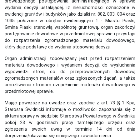
prowadzonego postępowania administracyjnego w sprawie
wydania decyzji ustalającej, iż nieruchomości oznaczone w
ewidencji gruntów i budynków jako działki nr: 802, 803, 804 oraz
1035 położone w obrębie ewidencyjnym 1 - Miasto Piaski,
Gmina Piaski stanowią wspólnotę gruntową, organ zakończył
postępowanie dowodowe w przedmiotowej sprawie i przystąpi
do rozpatrzenia zgromadzonego materiału dowodowego,
który daje podstawę do wydania stosownej decyzji.
Organ administracji zobowiązany jest przed rozpatrzeniem
materiału dowodowego i wydaniem decyzji, do wysłuchania
wypowiedzi stron, co do przeprowadzonych dowodów,
zgromadzonych materiałów oraz zgłoszonych żądań, a także
umożliwienia stronom uzupełnienie materiału dowodowego w
przedmiotowej sprawie.
Mając powyższe na uwadze oraz zgodnie z art. 73 § 1 Kpa,
Starosta Świdnicki informuje o możliwości zapoznania się z
aktami sprawy w siedzibie Starostwa Powiatowego w Świdniku
pokój 23 w godzinach pracy tamtejszego urzędu oraz
zgłoszenia swoich uwag w terminie 14 dni od dnia
doręczenia/ukazania się niniejszego zawiadomienia.