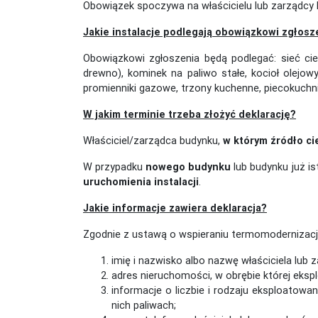
Obowiązek spoczywa na właścicielu lub zarządcy bu
Jakie instalacje podlegają obowiązkowi zgłosz
Obowiązkowi zgłoszenia będą podlegać: sieć ciep
drewno), kominek na paliwo stałe, kocioł olej
promienniki gazowe, trzony kuchenne, piecokuchni
W jakim terminie trzeba złożyć deklarację?
Właściciel/zarządca budynku,
w którym źródło ci
W przypadku
nowego budynku
lub budynku już is
uruchomienia instalacji
.
Jakie informacje zawiera deklaracja?
Zgodnie z ustawą o wspieraniu termomodernizacji 
imię i nazwisko albo nazwę właściciela lub 
adres nieruchomości, w obrębie której eksplo
informacje o liczbie i rodzaju eksploatowa
nich paliwach;