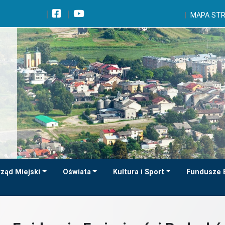
Wróć na początek strony
MAPA ST
Przejdź do wyszukiwarki
Przejdź do treści głównej
Przejdź do stopki
Przejdź do menu górnego
Przejdź do mapy serwisu
ząd Miejski
Oświata
Kultura i Sport
Fundusze 