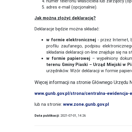
numer telefonu właściciela lub zarządcy (opc
adres e-mail (opcjonalnie).
Jak można złożyć deklarację?
Deklaracje będzie można składać:
w formie elektronicznej
- przez Internet,
profilu zaufanego, podpisu elektroniczn
składania deklaracji on-line znajduje się na 
w formie papierowej
– wypełniony dokume
terenu Gminy Piaski – Urząd Miejski w Pi
urzędników. Wzór deklaracji w formie papier
Więcej informacji na stronie Głównego Urzędu
www.gunb.gov.pl/strona/centralna-ewidencja-
lub na stronie:
www.zone.gunb.gov.pl
Data publikacji:
2021-07-01, 14:26