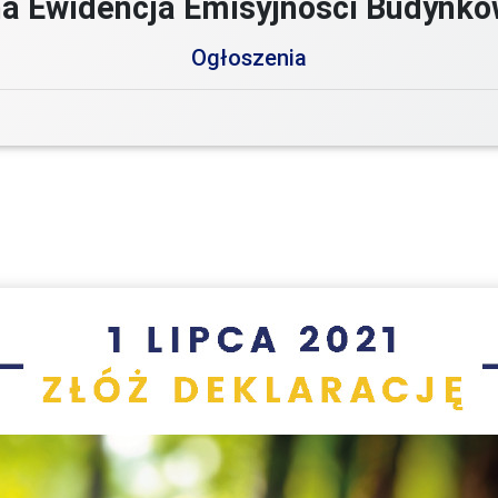
na Ewidencja Emisyjności Budynkó
Ogłoszenia