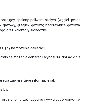
ostojący opalany paliwem stałym (węgiel, pellet,
k gazowy, grzejnik gazowy, nagrzewnica gazowa,
ego oraz kolektory słoneczne.
esięcy
na złożenie deklaracji.
termin na złożenie deklaracji wynosi
14 dni od dnia
acja zawiera takie informacje jak:
ziby;
liw oraz o ich przeznaczeniu i wykorzystywanych w