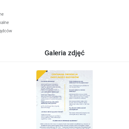
ne
kalne
rządców
Galeria zdjęć