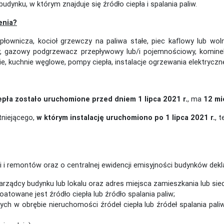
dynku, w którym znajduje się źródło ciepła i spalania paliw.
enia?
łownicza, kocioł grzewczy na paliwa stałe, piec kaflowy lub woln
owy, gazowy podgrzewacz przepływowy lub/i pojemnościowy, komine
e, kuchnie węglowe, pompy ciepła, instalacje ogrzewania elektryczn
epła zostało uruchomione przed dniem 1 lipca 2021 r.
, ma
12 mi
tniejącego,
w którym instalację uruchomiono po 1 lipca 2021 r.
, 
i remontów oraz o centralnej ewidencji emisyjności budynków deklar
zarządcy budynku lub lokalu oraz adres miejsca zamieszkania lub sied
atowane jest źródło ciepła lub źródło spalania paliw;
nych w obrębie nieruchomości źródeł ciepła lub źródeł spalania pa