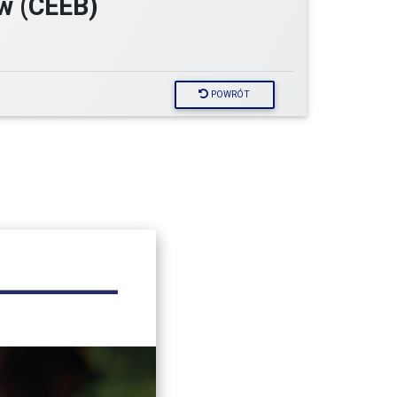
w (CEEB)
POWRÓT