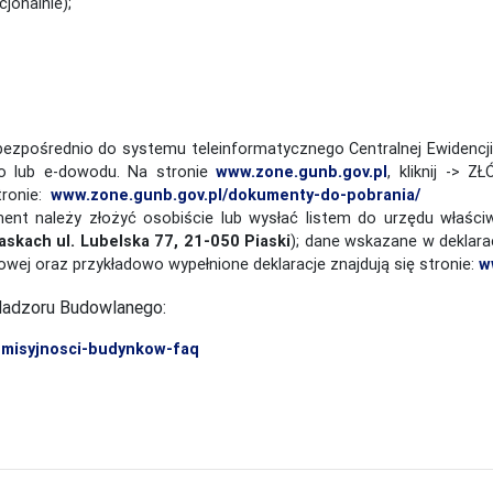
jonalnie);
 bezpośrednio do systemu teleinformatycznego Centralnej Ewidenc
ego lub e-dowodu. Na stronie
www.zone.gunb.gov.pl
, kliknij -> Z
stronie:
www.zone.gunb.gov.pl/dokumenty-do-pobrania/
nt należy złożyć osobiście lub wysłać listem do urzędu właściweg
askach ul. Lubelska 77, 21-050 Piaski
); dane wskazane w deklar
owej oraz przykładowo wypełnione deklaracje znajdują się stronie:
w
 Nadzoru Budowlanego:
emisyjnosci-budynkow-faq