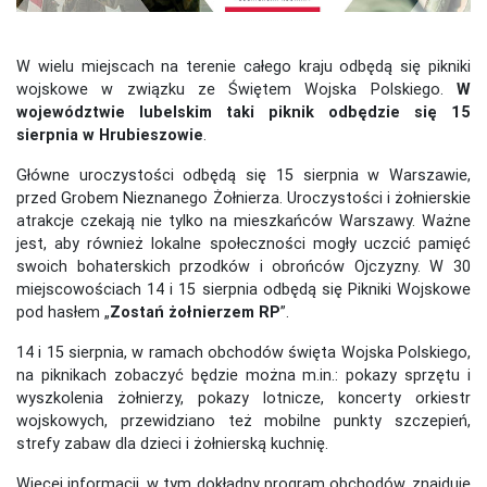
W wielu miejscach na terenie całego kraju odbędą się pikniki
wojskowe w związku ze Świętem Wojska Polskiego.
W
województwie lubelskim taki piknik odbędzie się 15
sierpnia w Hrubieszowie
.
Główne uroczystości odbędą się 15 sierpnia w Warszawie,
przed Grobem Nieznanego Żołnierza. Uroczystości i żołnierskie
atrakcje czekają nie tylko na mieszkańców Warszawy. Ważne
jest, aby również lokalne społeczności mogły uczcić pamięć
swoich bohaterskich przodków i obrońców Ojczyzny. W 30
miejscowościach 14 i 15 sierpnia odbędą się Pikniki Wojskowe
pod hasłem „
Zostań żołnierzem RP
”.
14 i 15 sierpnia, w ramach obchodów święta Wojska Polskiego,
na piknikach zobaczyć będzie można m.in.: pokazy sprzętu i
wyszkolenia żołnierzy, pokazy lotnicze, koncerty orkiestr
wojskowych, przewidziano też mobilne punkty szczepień,
strefy zabaw dla dzieci i żołnierską kuchnię.
Więcej informacji, w tym dokładny program obchodów, znajduje