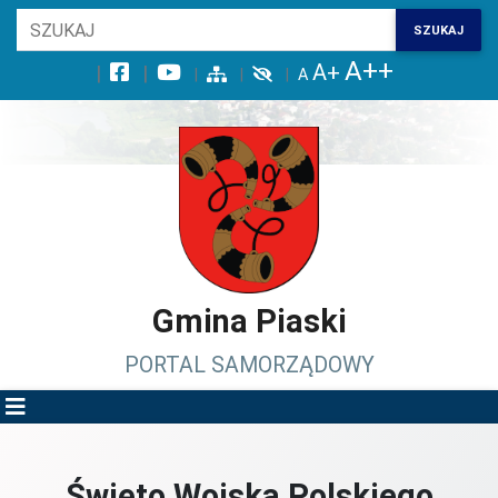
Wróć na początek strony
SZUKAJ
Przejdź do wyszukiwarki
Przejdź do treści głównej
Przejdź do stopki
Przejdź do menu górnego
Przejdź do mapy serwisu
Gmina Piaski
PORTAL SAMORZĄDOWY
Święto Wojska Polskiego