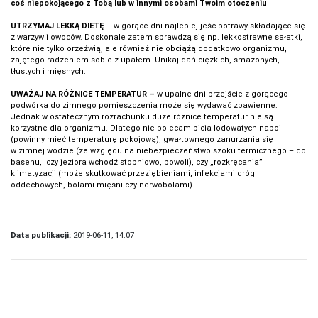
coś niepokojącego z Tobą lub w innymi osobami Twoim otoczeniu
UTRZYMAJ LEKKĄ DIETĘ
– w gorące dni najlepiej jeść potrawy składające się
z warzyw i owoców. Doskonale zatem sprawdzą się np. lekkostrawne sałatki,
które nie tylko orzeźwią, ale również nie obciążą dodatkowo organizmu,
zajętego radzeniem sobie z upałem. Unikaj dań ciężkich, smażonych,
tłustych i mięsnych.
UWAŻAJ NA RÓŻNICE TEMPERATUR –
w upalne dni przejście z gorącego
podwórka do zimnego pomieszczenia może się wydawać zbawienne.
Jednak w ostatecznym rozrachunku duże różnice temperatur nie są
korzystne dla organizmu. Dlatego nie polecam picia lodowatych napoi
(powinny mieć temperaturę pokojową), gwałtownego zanurzania się
w zimnej wodzie (ze względu na niebezpieczeństwo szoku termicznego – do
basenu, czy jeziora wchodź stopniowo, powoli), czy „rozkręcania”
klimatyzacji (może skutkować przeziębieniami, infekcjami dróg
oddechowych, bólami mięśni czy nerwobólami).
Data publikacji:
2019-06-11, 14:07