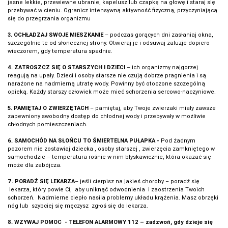
jasne lekkie, przewiewne ubranie, kapelusz lub czapkę na głowę i staraj się
przebywać w cieniu. Ogranicz intensywną aktywność fizyczną, przyczyniającą
się do przegrzania organizmu
3. OCHŁADZAJ SWOJE MIESZKANIE
– podczas gorących dni zasłaniaj okna,
szczególnie te od słonecznej strony. Otwieraj je i odsuwaj żaluzje dopiero
wieczorem, gdy temperatura spadnie.
4. ZA
TROSZCZ SIĘ O STARSZYCH I DZIECI
– ich organizmy najgorzej
reagują na upały. Dzieci i osoby starsze nie czują dobrze pragnienia i są
narażone na nadmierną utratę wody. Powinny być otoczone szczególną
opieką. Każdy starszy człowiek może mieć schorzenia sercowo-naczyniowe.
5. PAMIĘTAJ O ZWIERZĘTACH
– pamiętaj, aby Twoje zwierzaki miały zawsze
zapewniony swobodny dostęp do chłodnej wody i przebywały w możliwie
chłodnych pomieszczeniach.
6. SAMOCHÓD NA SŁOŃCU TO ŚMIERTELNA PUŁAPKA -
Pod żadnym
pozorem nie zostawiaj dziecka , osoby starszej , zwierzęcia zamkniętego w
samochodzie – temperatura rośnie w nim błyskawicznie, która okazać się
może dla zabójcza.
7. PORADŹ SIĘ LEKARZA
– jeśli cierpisz na jakieś choroby – poradź się
lekarza, który powie Ci, aby uniknąć odwodnienia i zaostrzenia Twoich
schorzeń. Nadmierne ciepło nasila problemy układu krążenia. Masz obrzęki
nóg lub szybciej się męczysz zgłoś się do lekarza.
8. WZYWAJ POMOC - TELEFON ALARMOWY 112
– zadzwoń, gdy dzieje się