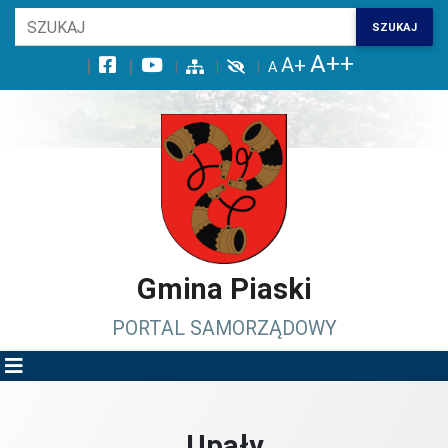
Wróć na początek strony
SZUKAJ
Przejdź do wyszukiwarki
Przejdź do treści głównej
Przejdź do stopki
Przejdź do menu górnego
Przejdź do mapy serwisu
Gmina Piaski
PORTAL SAMORZĄDOWY
Upały