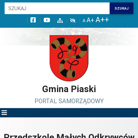
Wróć na początek strony
SZUKAJ
Przejdź do wyszukiwarki
Przejdź do treści głównej
Przejdź do stopki
Przejdź do menu górnego
Przejdź do mapy serwisu
Gmina Piaski
PORTAL SAMORZĄDOWY
Przedszkole Małych Odkrywców