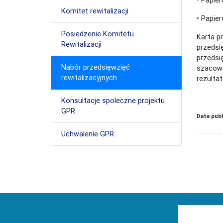
Komitet rewitalizacji
• Papie
Posiedzenie Komitetu
Karta p
Rewitalizacji
przedsi
przedsi
Nabór przedsięwzięć
szacowa
rewitalizacyjnych
rezulta
Konsultacje spoleczne projektu
GPR
Data publ
Uchwalenie GPR