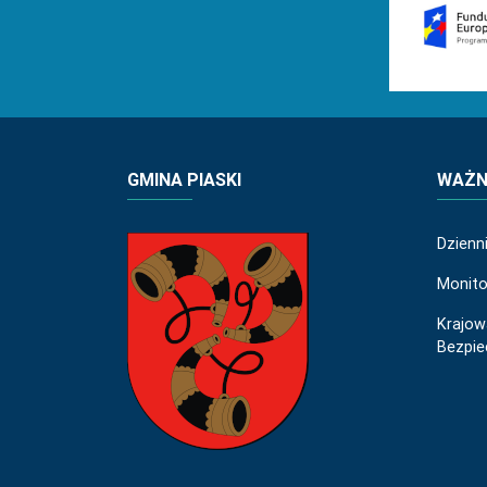
GMINA PIASKI
WAŻNE
Dzienn
Monito
Krajow
Bezpi