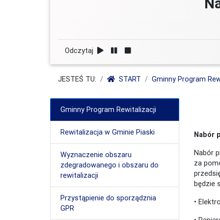
Na
Odczytaj
JESTEŚ TU:
START
Gminny Program Rewi
Gminny Program Rewitalizacji
Rewitalizacja w Gminie Piaski
Nabór p
Nabór p
Wyznaczenie obszaru
za pomo
zdegradowanego i obszaru do
przedsi
rewitalizacji
będzie 
Przystąpienie do sporządznia
• Elektr
GPR
• Papie