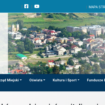
Wróć na początek strony
MAPA ST
Przejdź do wyszukiwarki
Przejdź do treści głównej
Przejdź do stopki
Przejdź do menu górnego
Przejdź do mapy serwisu
ząd Miejski
Oświata
Kultura i Sport
Fundusze 