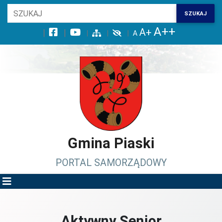
Wróć na początek strony
SZUKAJ
Przejdź do wyszukiwarki
Przejdź do treści głównej
Przejdź do stopki
Przejdź do menu górnego
Przejdź do mapy serwisu
Gmina Piaski
PORTAL SAMORZĄDOWY
Aktywny Senior