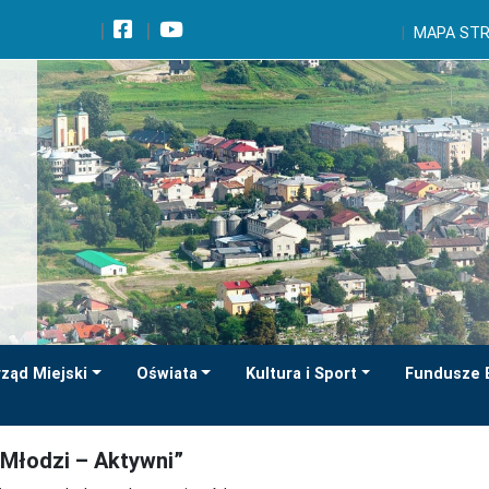
Wróć na początek strony
MAPA ST
Przejdź do wyszukiwarki
Przejdź do treści głównej
Przejdź do stopki
Przejdź do menu górnego
Przejdź do mapy serwisu
ząd Miejski
Oświata
Kultura i Sport
Fundusze 
mości wywłaszczonych pod
„Młodzi – Aktywni”
ową S12