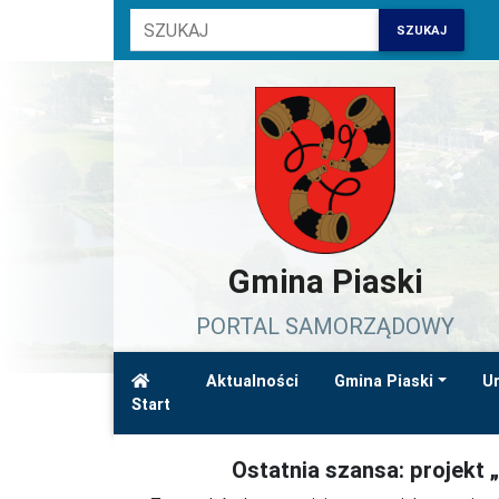
SZUKAJ
Gmina Piaski
PORTAL SAMORZĄDOWY
Aktualności
Gmina Piaski
Ur
Start
Informacja dotycząca nierucho
Ostatnia szansa: projekt 
drogę ekspres