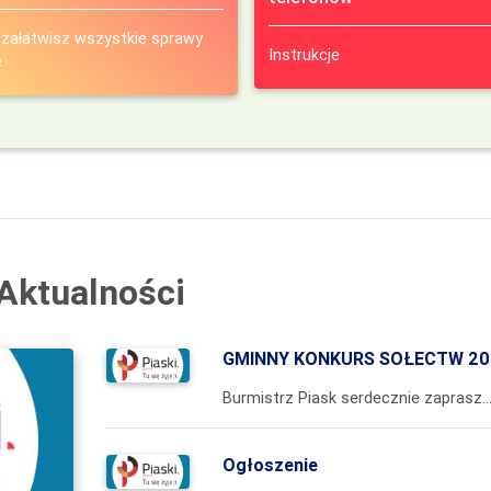
 załatwisz wszystkie sprawy
Instrukcje
e
Aktualności
GMINNY KONKURS SOŁECTW 202
Burmistrz Piask serdecznie zaprasza wszystkie chętne Sołectwa do wzięcia udziału w IV Gminnym Konkursie Sołectw Gminy Piaski, organizowanym w ramach obchodów Dni Piask i Dożynek Gminn
Ogłoszenie