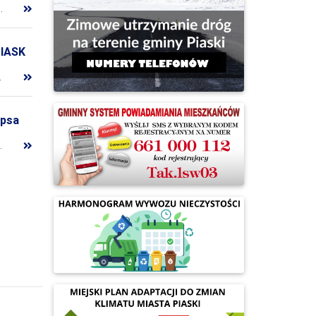
pracy związanej z okresem urlopowym oraz koniecznością realizacji innych obowiązków. Przepraszamy za wszelkie utrudnienia i dziękujemy za wyrozumiałość.
IASK
trowych w granicach części obrębów: Biskupice, Trawniki, Trawniki Kolonia
 psa
 taki sposób, aby zwierzę nie stanowiło zagrożenia dla osób postronnych oraz uczestników ruchu drogowego