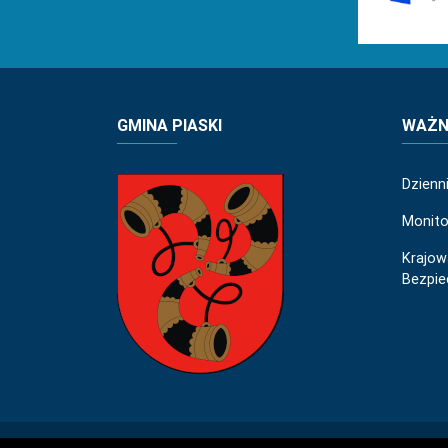
GMINA PIASKI
WAŻNE
Dzienn
Monito
Krajow
Bezpi