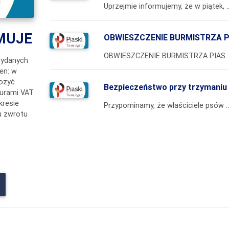
Uprzejmie informujemy, że w piątek, 24 lipca 2026 r., Urząd Stanu Cywilnego w Piaskach będzie czynny od godziny 10:00. Zmiana godzin pracy wynika z organizacji 
MUJE
OBWIESZCZENIE BURMISTRZA P
OBWIESZCZENIE BURMISTRZA PIASK o rozpoczęciu przez Wójta Gminy Trawniki konsultacji społecznych projektu miejscowego planu zagospodarowania przestrzennego Gminy Trawniki dla lokalizacji elektrowni wia
wydanych
en: w
łożyć
Bezpieczeństwo przy trzymaniu
turami VAT
kresie
Przypominamy, że właściciele psów mają prawny obowiązek zachowania odpowiednich środków ostrożności przy trzymaniu psów. Miejsce przebywania psa powinno być przygotowane w
tu zwrotu