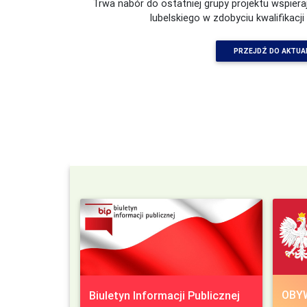
Trwa nabór do ostatniej grupy projektu wspie
lubelskiego w zdobyciu kwalifikacji 
Urząd Miejski w Piaskach informuje o planow
Generalną Dyrekcję Dróg Krajowych i Autostrad „
Dorohusk odc. nr 1: Piaski (koniec obwodnic
PRZEJDŹ DO AKTUA
PRZEJDŹ DO AKTUA
OBY
Biuletyn Informacji Publicznej