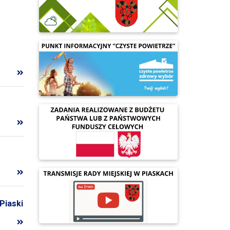
.
.
.
Piaski
.