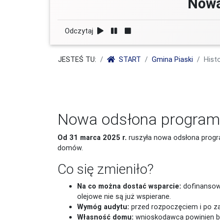
Nowa
Odczytaj
JESTEŚ TU:
START
Gmina Piaski
Histo
Nowa odsłona programu
Od 31 marca 2025 r.
ruszyła nowa odsłona progr
domów.
Co się zmieniło?
Na co można dostać wsparcie:
dofinansowa
olejowe nie są już wspierane.
Wymóg audytu:
przed rozpoczęciem i po za
Własność domu:
wnioskodawca powinien być