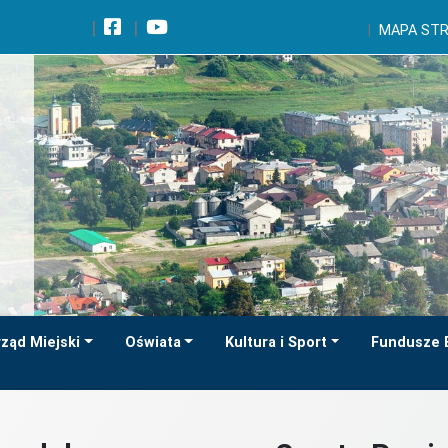
Wróć na początek strony
MAPA ST
Przejdź do wyszukiwarki
Przejdź do treści głównej
Przejdź do stopki
Przejdź do menu górnego
Przejdź do mapy serwisu
ząd Miejski
Oświata
Kultura i Sport
Fundusze 