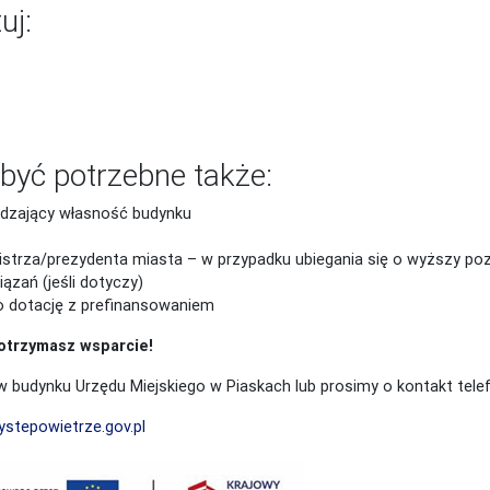
uj:
być potrzebne także:
rdzający własność budynku
strza/prezydenta miasta – w przypadku ubiegania się o wyższy po
zań (jeśli dotyczy)
o dotację z prefinansowaniem
 otrzymasz wsparcie!
 budynku Urzędu Miejskiego w Piaskach lub prosimy o kontakt te
ystepowietrze.gov.pl