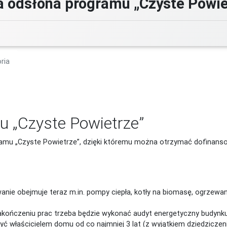
 odsłona programu „Czyste Powie
ria
 „Czyste Powietrze”
amu „Czyste Powietrze”, dzięki któremu można otrzymać dofinanso
nie obejmuje teraz m.in. pompy ciepła, kotły na biomasę, ogrzewan
kończeniu prac trzeba będzie wykonać audyt energetyczny budynku
 właścicielem domu od co najmniej 3 lat (z wyjątkiem dziedziczeni