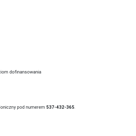
ziom dofinansowania
lefoniczny pod numerem
537-432-365
.