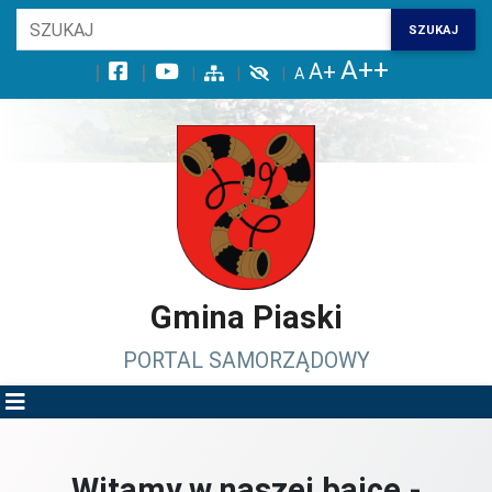
Wróć na początek strony
SZUKAJ
Przejdź do wyszukiwarki
Przejdź do treści głównej
Przejdź do stopki
Przejdź do menu górnego
Przejdź do mapy serwisu
Gmina Piaski
PORTAL SAMORZĄDOWY
Witamy w naszej bajce -