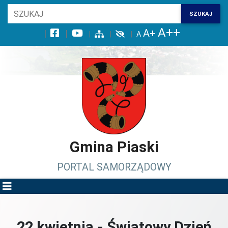
Wróć na początek strony
SZUKAJ
Przejdź do wyszukiwarki
Przejdź do treści głównej
Przejdź do stopki
Przejdź do menu górnego
Przejdź do mapy serwisu
Gmina Piaski
PORTAL SAMORZĄDOWY
22 kwietnia - Światowy Dzień