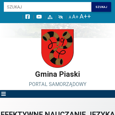
Wróć na początek strony
SZUKAJ
Przejdź do wyszukiwarki
Przejdź do treści głównej
Przejdź do stopki
Przejdź do menu górnego
Przejdź do mapy serwisu
Gmina Piaski
PORTAL SAMORZĄDOWY
EFEKTYWNE NAUCZANIE JĘZYKA