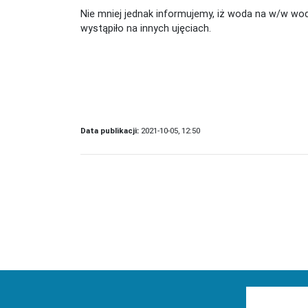
Nie mniej jednak informujemy, iż woda na w/w wod
wystąpiło na innych ujęciach.
Prezes Zar
Zbigniew J
Data publikacji:
2021-10-05, 12:50