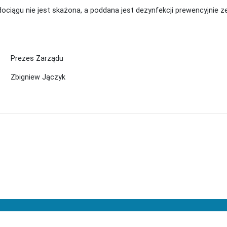
ociągu nie jest skażona, a poddana jest dezynfekcji prewencyjnie ze
ządu
ączyk