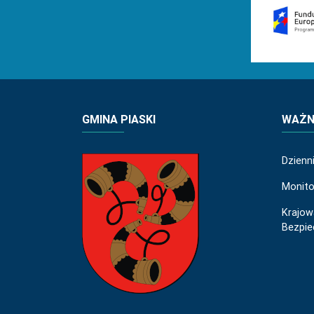
GMINA PIASKI
WAŻNE
Dzienn
Monito
Krajow
Bezpi