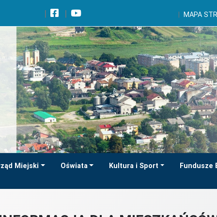
Wróć na początek strony
MAPA ST
Przejdź do wyszukiwarki
Przejdź do treści głównej
Przejdź do stopki
Przejdź do menu górnego
Przejdź do mapy serwisu
ząd Miejski
Oświata
Kultura i Sport
Fundusze 