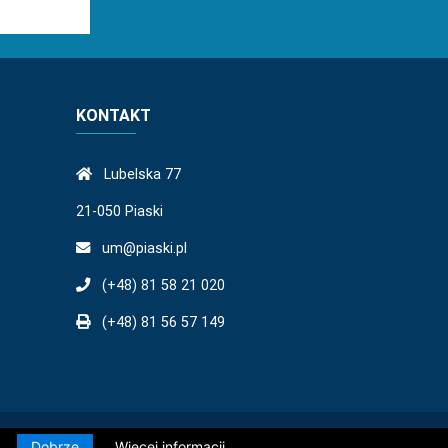
KONTAKT
Lubelska 77
21-050 Piaski
um@piaski.pl
(+48) 81 58 21 020
(+48) 81 56 57 149
.
Dobrze
Więcej informacji