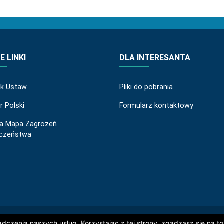
 LINKI
DLA INTERESANTA
ik Ustaw
Pliki do pobrania
r Polski
Formularz kontaktowy
a Mapa Zagrożeń
eczeństwa
© 2019 Wszelkie prawa zastrzeżone:
czenia naszych usług. Korzystając z tej strony, zgadzasz się na to