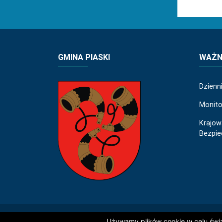
GMINA PIASKI
WAŻNE
Dzienn
Monito
Krajow
Bezpi
Używamy plików cookie w celu świad