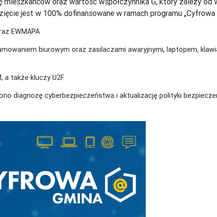
czbę mieszkańców oraz wartość współczynnika G, który zależy 
wzięcie jest w 100% dofinansowane w ramach programu „Cyfrowa 
oraz EWMAPA
ramowaniem biurowym oraz zasilaczami awaryjnymi, laptopem, klaw
, a także kluczy U2F
no diagnozę cyberbezpieczeństwa i aktualizację polityki bezpiecze