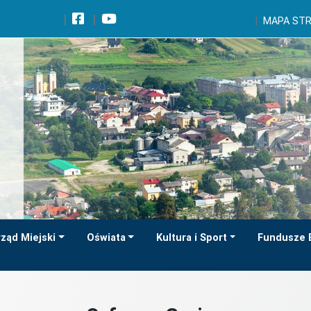
Wróć na początek strony
MAPA ST
Przejdź do wyszukiwarki
Przejdź do treści głównej
Przejdź do stopki
Przejdź do menu górnego
Przejdź do mapy serwisu
ząd Miejski
Oświata
Kultura i Sport
Fundusze 