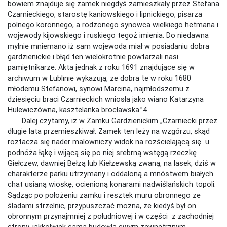
bowiem znajduje się zamek niegdyś zamieszkały przez Stefana
Czarnieckiego, starostę kaniowskiego i lipnickiego, pisarza
polnego koronnego, a rodzonego synowca wielkiego hetmana i
wojewody kijowskiego i ruskiego tegoż imienia. Do niedawna
mylnie mniemano iż sam wojewoda miał w posiadaniu dobra
gardzienickie i błąd ten wielokrotnie powtarzali nasi
pamiętnikarze. Akta jednak z roku 1691 znajdujące się w
archiwum w Lublinie wykazują, że dobra te w roku 1680
młodemu Stefanowi, synowi Marcina, najmłodszemu z
dziesięciu braci Czarnieckich wniosła jako wiano Katarzyna
Hulewiczówna, kasztelanka brocławska.”4
Dalej czytamy, iż w Zamku Gardzienickim „Czarniecki przez
długie lata przemieszkiwał. Zamek ten leży na wzgórzu, skąd
roztacza się nader malowniczy widok na rozścielającą się u
podnóża łąkę i wijącą się po niej srebrną wstęgą rzeczkę
Giełczew, dawniej Bełzą lub Kiełzewską zwaną, na lasek, dziś w
charakterze parku utrzymany i oddaloną a mnóstwem białych
chat usianą wioskę, ocienioną konarami nadwiślańskich topoli.
Sądząc po położeniu zamku i resztek muru obronnego ze
śladami strzelnic, przypuszczać można, że kiedyś był on
obronnym przynajmniej z południowej i w części z zachodniej
strony, jakkolwiek sama budowla swym zewnętrznym