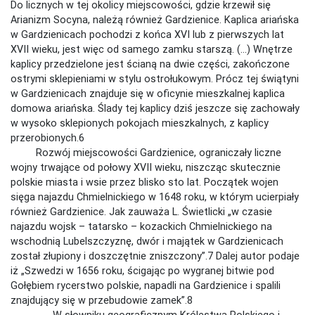
Do licznych w tej okolicy miejscowości, gdzie krzewił się
Arianizm Socyna, należą również Gardzienice. Kaplica ariańska
w Gardzienicach pochodzi z końca XVI lub z pierwszych lat
XVII wieku, jest więc od samego zamku starszą. (…) Wnętrze
kaplicy przedzielone jest ścianą na dwie części, zakończone
ostrymi sklepieniami w stylu ostrołukowym. Prócz tej świątyni
w Gardzienicach znajduje się w oficynie mieszkalnej kaplica
domowa ariańska. Ślady tej kaplicy dziś jeszcze się zachowały
w wysoko sklepionych pokojach mieszkalnych, z kaplicy
przerobionych.6
Rozwój miejscowości Gardzienice, ograniczały liczne
wojny trwające od połowy XVII wieku, niszcząc skutecznie
polskie miasta i wsie przez blisko sto lat. Początek wojen
sięga najazdu Chmielnickiego w 1648 roku, w którym ucierpiały
również Gardzienice. Jak zauważa L. Świetlicki „w czasie
najazdu wojsk – tatarsko – kozackich Chmielnickiego na
wschodnią Lubelszczyznę, dwór i majątek w Gardzienicach
został złupiony i doszczętnie zniszczony”.7 Dalej autor podaje
iż „Szwedzi w 1656 roku, ścigając po wygranej bitwie pod
Gołębiem rycerstwo polskie, napadli na Gardzienice i spalili
znajdujący się w przebudowie zamek”.8
W słowniku geograficznym Królestwa Polskiego i