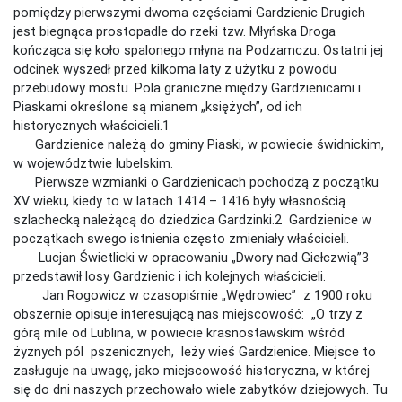
pomiędzy pierwszymi dwoma częściami Gardzienic Drugich
jest biegnąca prostopadle do rzeki tzw. Młyńska Droga
kończąca się koło spalonego młyna na Podzamczu. Ostatni jej
odcinek wyszedł przed kilkoma laty z użytku z powodu
przebudowy mostu. Pola graniczne między Gardzienicami i
Piaskami określone są mianem „księżych”, od ich
historycznych właścicieli.1
Gardzienice należą do gminy Piaski, w powiecie świdnickim,
w województwie lubelskim.
Pierwsze wzmianki o Gardzienicach pochodzą z początku
XV wieku, kiedy to w latach 1414 – 1416 były własnością
szlachecką należącą do dziedzica Gardzinki.2 Gardzienice w
początkach swego istnienia często zmieniały właścicieli.
Lucjan Świetlicki w opracowaniu „Dwory nad Giełczwią”3
przedstawił losy Gardzienic i ich kolejnych właścicieli.
Jan Rogowicz w czasopiśmie „Wędrowiec” z 1900 roku
obszernie opisuje interesującą nas miejscowość: „O trzy z
górą mile od Lublina, w powiecie krasnostawskim wśród
żyznych pól pszenicznych, leży wieś Gardzienice. Miejsce to
zasługuje na uwagę, jako miejscowość historyczna, w której
się do dni naszych przechowało wiele zabytków dziejowych. Tu