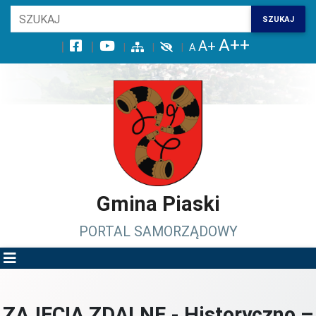
Wróć na początek strony
SZUKAJ
Przejdź do wyszukiwarki
Przejdź do treści głównej
Przejdź do stopki
Przejdź do menu górnego
Przejdź do mapy serwisu
Gmina Piaski
PORTAL SAMORZĄDOWY
ZAJĘCIA ZDALNE - Historyczno –