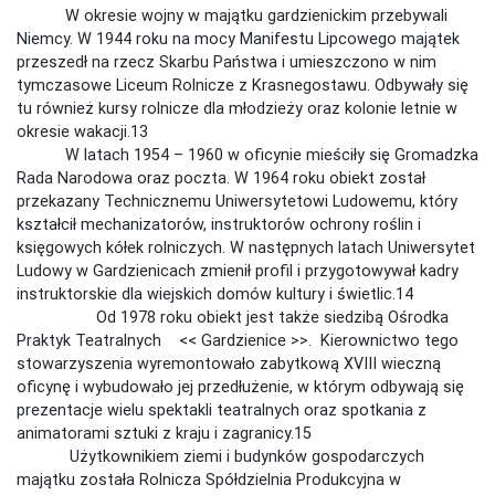
W okresie wojny w majątku gardzienickim przebywali
Niemcy. W 1944 roku na mocy Manifestu Lipcowego majątek
przeszedł na rzecz Skarbu Państwa i umieszczono w nim
tymczasowe Liceum Rolnicze z Krasnegostawu. Odbywały się
tu również kursy rolnicze dla młodzieży oraz kolonie letnie w
okresie wakacji.13
W latach 1954 – 1960 w oficynie mieściły się Gromadzka
Rada Narodowa oraz poczta. W 1964 roku obiekt został
przekazany Technicznemu Uniwersytetowi Ludowemu, który
kształcił mechanizatorów, instruktorów ochrony roślin i
księgowych kółek rolniczych. W następnych latach Uniwersytet
Ludowy w Gardzienicach zmienił profil i przygotowywał kadry
instruktorskie dla wiejskich domów kultury i świetlic.14
Od 1978 roku obiekt jest także siedzibą Ośrodka
Praktyk Teatralnych << Gardzienice >>. Kierownictwo tego
stowarzyszenia wyremontowało zabytkową XVIII wieczną
oficynę i wybudowało jej przedłużenie, w którym odbywają się
prezentacje wielu spektakli teatralnych oraz spotkania z
animatorami sztuki z kraju i zagranicy.15
Użytkownikiem ziemi i budynków gospodarczych
majątku została Rolnicza Spółdzielnia Produkcyjna w