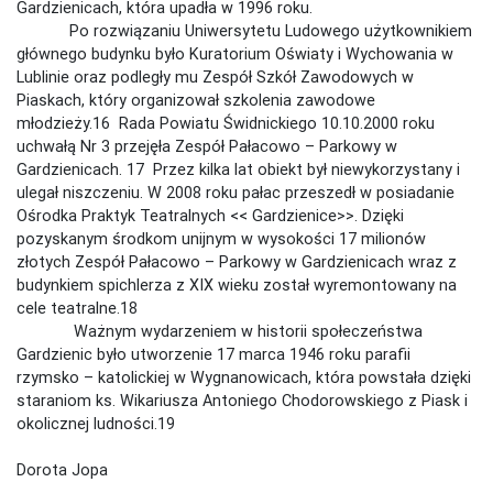
Gardzienicach, która upadła w 1996 roku.
Po rozwiązaniu Uniwersytetu Ludowego użytkownikiem
głównego budynku było Kuratorium Oświaty i Wychowania w
Lublinie oraz podległy mu Zespół Szkół Zawodowych w
Piaskach, który organizował szkolenia zawodowe
młodzieży.16 Rada Powiatu Świdnickiego 10.10.2000 roku
uchwałą Nr 3 przejęła Zespół Pałacowo – Parkowy w
Gardzienicach. 17 Przez kilka lat obiekt był niewykorzystany i
ulegał niszczeniu. W 2008 roku pałac przeszedł w posiadanie
Ośrodka Praktyk Teatralnych << Gardzienice>>. Dzięki
pozyskanym środkom unijnym w wysokości 17 milionów
złotych Zespół Pałacowo – Parkowy w Gardzienicach wraz z
budynkiem spichlerza z XIX wieku został wyremontowany na
cele teatralne.18
Ważnym wydarzeniem w historii społeczeństwa
Gardzienic było utworzenie 17 marca 1946 roku parafii
rzymsko – katolickiej w Wygnanowicach, która powstała dzięki
staraniom ks. Wikariusza Antoniego Chodorowskiego z Piask i
okolicznej ludności.19
Dorota Jopa