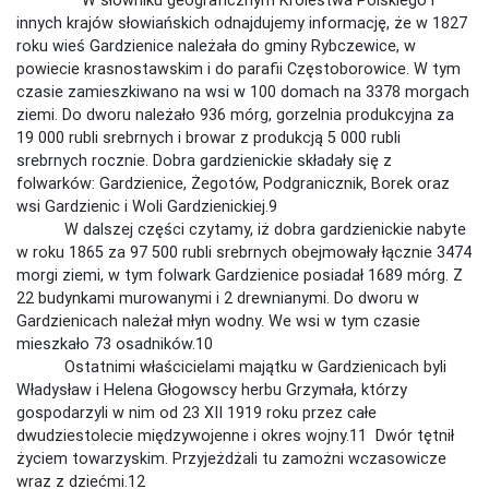
innych krajów słowiańskich odnajdujemy informację, że w 1827
roku wieś Gardzienice należała do gminy Rybczewice, w
powiecie krasnostawskim i do parafii Częstoborowice. W tym
czasie zamieszkiwano na wsi w 100 domach na 3378 morgach
ziemi. Do dworu należało 936 mórg, gorzelnia produkcyjna za
19 000 rubli srebrnych i browar z produkcją 5 000 rubli
srebrnych rocznie. Dobra gardzienickie składały się z
folwarków: Gardzienice, Żegotów, Podgranicznik, Borek oraz
wsi Gardzienic i Woli Gardzienickiej.9
W dalszej części czytamy, iż dobra gardzienickie nabyte
w roku 1865 za 97 500 rubli srebrnych obejmowały łącznie 3474
morgi ziemi, w tym folwark Gardzienice posiadał 1689 mórg. Z
22 budynkami murowanymi i 2 drewnianymi. Do dworu w
Gardzienicach należał młyn wodny. We wsi w tym czasie
mieszkało 73 osadników.10
Ostatnimi właścicielami majątku w Gardzienicach byli
Władysław i Helena Głogowscy herbu Grzymała, którzy
gospodarzyli w nim od 23 XII 1919 roku przez całe
dwudziestolecie międzywojenne i okres wojny.11 Dwór tętnił
życiem towarzyskim. Przyjeżdżali tu zamożni wczasowicze
wraz z dziećmi.12