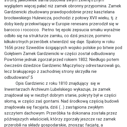
wyglądem więcej pałać niż zamek obronny przypomina. Zamek
Gardzienicki zbudowany prawdopodobnie przez kasztelana
brocławskiego Hulewicza, pochodzi z połowy XVII wieku, tj. z
doby kiedy przekwitający w Europie renesans przerodził się w
barocco i rococco. Pietno tej epoki zepsucia smaku wyraźnie
odbiło się na strukturze zamku, co dziś jeszcze, pomimo
kilkukrotnych przeróbek stwierdzić się daje. Spalony w roku
1656 przez Szwedów ścigających wojsko polskie po bitwie pod
Gołębiem Zamek Gardzienicki w części został odbudowany.
Powtórnie jednak zgorzał przed rokiem 1802. Niedługo potem
ówcześni dziedzice Gardzienic Miączyńscy odrestaurowali go,
lecz brakującego z zachodniej strony skrzydła nie
odbudowano”.5
Opis Gardzienic z roku 1810 znajdujący się w
Inwentarzach Archiwum Lubelskiego wykazuje, że zamek
znajdował się w niezbyt dobrym stanie, pokryty był w części
słomą, w części zaś gontami. Nad środkową częścią budowli
znajdowała się facyjata, dziś (…) zastąpiona zwykłym
szczytem dachowym. Przeróbka ta dokonana została przez
późniejszych właścicieli, którzy zgorzały jeszcze raz zamek
przerobili na składy gospodarskie, znosząc facjatę, a