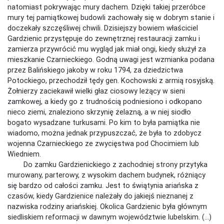
natomiast pokrywając mury dachem. Dzięki takiej przeróbce
mury tej pamiątkowej budowli zachowały się w dobrym stanie i
doczekały szczęśliwej chwili. Dzisiejszy bowiem właściciel
Gardzienic przystępuje do zewnętrznej restauracji zamku i
zamierza przywrócić mu wygląd jak miał ongi, kiedy służył za
mieszkanie Czarnieckiego. Godną uwagi jest wzmianka podana
przez Balińskiego jakoby w roku 1794, za dziedzictwa
Potockiego, przechodził tędy gen. Kochowski z armią rosyjską.
Żołnierzy zaciekawił wielki głaz ciosowy leżący w sieni
zamkowej, a kiedy go z trudnością podniesiono i odkopano
nieco ziemi, znaleziono skrzynię żelazną, a w niej siodło
bogato wysadzane turkusami. Po kim to była pamiątka nie
wiadomo, można jednak przypuszczać, że była to zdobycz
wojenna Czarnieckiego ze zwycięstwa pod Chocimiem lub
Wiedniem.
Do zamku Gardzienickiego z zachodniej strony przytyka
murowany, parterowy, z wysokim dachem budynek, różniący
się bardzo od całości zamku. Jest to świątynia ariańska z
czasów, kiedy Gardzienice należały do jakiejś nieznanej z
nazwiska rodziny ariańskiej. Okolica Gardzienic była głównym
siedliskiem reformacji w dawnym województwie lubelskim. (…)