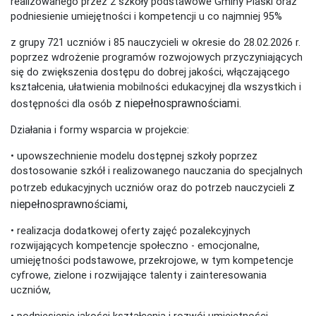
realizowanego przez 2 szkoły podstawowe Gminy Piaski oraz
podniesienie umiejętności i kompetencji u co najmniej 95%
z grupy 721 uczniów i 85 nauczycieli w okresie do 28.02.2026 r.
poprzez wdrożenie programów rozwojowych przyczyniających
się do zwiększenia dostępu do dobrej jakości, włączającego
kształcenia, ułatwienia mobilności edukacyjnej dla wszystkich i
z niepełnosprawnościami.
dostępności dla osób
Działania i formy wsparcia w projekcie:
• upowszechnienie modelu dostępnej szkoły poprzez
dostosowanie szkół i realizowanego nauczania do specjalnych
z
potrzeb edukacyjnych uczniów oraz do potrzeb nauczycieli
niepełnosprawnościami,
• realizacja dodatkowej oferty zajęć pozalekcyjnych
rozwijających kompetencje społeczno - emocjonalne,
umiejętności podstawowe, przekrojowe, w tym kompetencje
cyfrowe, zielone i rozwijające talenty i zainteresowania
uczniów,
• podniesienie jakości kształcenia i rozwój umiejętności