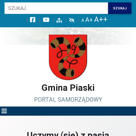
Wróć na początek strony
SZUKAJ
Przejdź do wyszukiwarki
Przejdź do treści głównej
Przejdź do stopki
Przejdź do menu górnego
Przejdź do mapy serwisu
Gmina Piaski
PORTAL SAMORZĄDOWY
Uczymy (się) z pasją