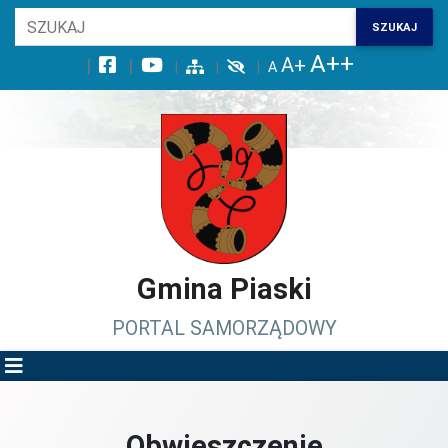
Wróć na początek strony
SZUKAJ
Przejdź do wyszukiwarki
Przejdź do treści głównej
Przejdź do stopki
Przejdź do menu górnego
Przejdź do mapy serwisu
Gmina Piaski
PORTAL SAMORZĄDOWY
Obwieszczenie