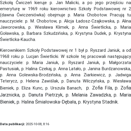
Szkołą Ćwiczeń kieruje p. Jan Malicki, a po jego przejściu na
emeryturę w 1969 roku kierownictwo Szkoły Podstawowej nr 2
(dawna Ćwiczeniówka) obejmuje p. Maria Chobotow. Pracują tu
nauczyciele: p. M. Chobotow, p. Alicja Ładosz-Czajkowska, p. Alina
Jaworowska, p. Wiesława Klimek, p. Anna Świetlicka, p. Maria
Goławska, p. Barbara Szkudzińska, p. Krystyna Dudek, p. Krystyna
Świetlicka-Kaucha.
Kierownikiem Szkoły Podstawowej nr 1 był p. Ryszard Janiuk, a od
1968 roku p. Lucjan Świetlicki. W szkole tej pracowali następujący
nauczyciele: p. Maria Janiuk, p. Ryszard Janiuk, p. Małgorzata
Pastusiak, p. Halina Czekaj, p. Anna Latało, p. Janina Burdzanowska,
p. Anna Golewska-Brodzińska, p. Anna Ziarkiewicz, p. Jadwiga
Teterycz, p. Helena Zawiślak, p. Danuta Wilczyńska, p. Wiesława
p. Zofia Fila, p. Zofi
Bieniek, p. Eliza Kunc, p. Urszula Banach,
Jarznicka, p. Danuta Pietrzyk, p. Melania Zawadzka, p. Maria
Bieniek, p. Halina Śmiałowska-Dębała, p. Krystyna Stadnik.
Data publikacji:
2025-10-08, 8:16