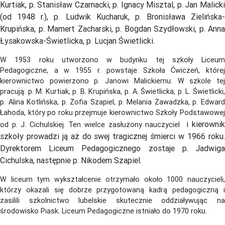
Kurtiak, p. Stanisław Czarnacki, p. Ignacy Misztal, p. Jan Malicki
(od 1948 r.), p. Ludwik Kucharuk, p. Bronisława Zielińska-
Krupińska, p. Mamert Zacharski, p. Bogdan Szydłowski, p. Anna
Łysakowska-Świetlicka, p. Lucjan Świetlicki.
W 1953 roku utworzono w budynku tej szkoły Liceum
Pedagogiczne, a w 1955 r. powstaje Szkoła Ćwiczeń, której
kierownictwo powierzono p. Janowi Malickiemu. W szkole tej
pracują: p. M. Kurtiak, p. B. Krupińska, p. A. Świetlicka, p. L. Świetlicki,
p. Alina Kotlińska, p. Zofia Szapiel, p. Melania Zawadzka, p. Edward
Łahoda, który po roku przejmuje kierownictwo Szkoły Podstawowej
i kierowni
od p. J. Cichulskiej. Ten wielce zasłużony nauczyciel
szkoły prowadzi ją aż do swej tragicznej śmierci w 1966 roku.
Dyrektorem Liceum Pedagogicznego zostaje p. Jadwiga
Cichulska, następnie p. Nikodem Szapiel.
W liceum tym wykształcenie otrzymało około 1000 nauczycieli,
którzy okazali się dobrze przygotowaną kadrą pedagogiczną i
zasilili szkolnictwo lubelskie skutecznie oddziaływując na
środowisko Piask. Liceum Pedagogiczne istniało do 1970 roku.