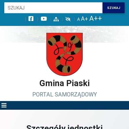
Wróć na początek strony
SZUKAJ
Przejdź do wyszukiwarki
Przejdź do treści głównej
Przejdź do stopki
Przejdź do menu górnego
Przejdź do mapy serwisu
Gmina Piaski
PORTAL SAMORZĄDOWY
Szczegóły jednostki